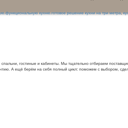
ую.функциональную кухню.готовое решение кухни на три метра
,
ку
пальни, гостиные и кабинеты. Мы тщательно отбираем поставщико
антию. А ещё берём на себя полный цикл: поможем с выбором, сде