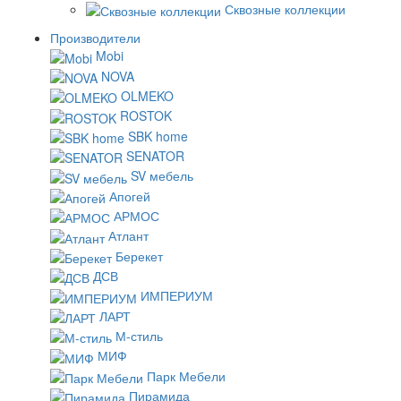
Сквозные коллекции
Производители
Mobi
NOVA
OLMEKO
ROSTOK
SBK home
SENATOR
SV мебель
Апогей
АРМОС
Атлант
Берекет
ДСВ
ИМПЕРИУМ
ЛАРТ
М-стиль
МИФ
Парк Мебели
Пирамида