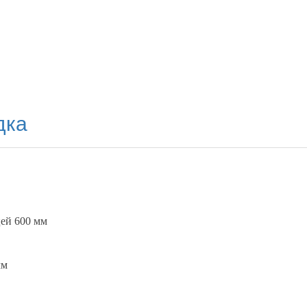
дка
ей 600 мм
мм