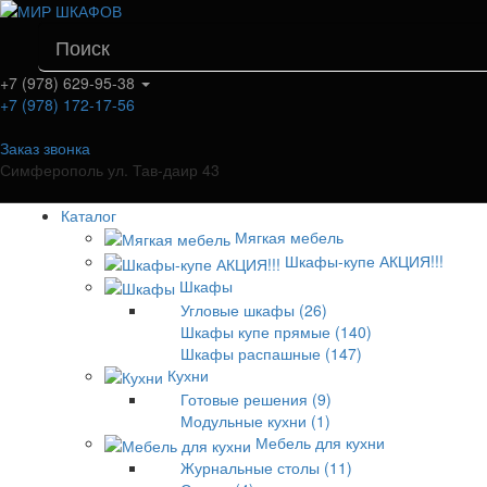
+7 (978) 629-95-38
+7 (978) 172-17-56
Заказ звонка
Симферополь ул. Тав-даир 43
Каталог
Мягкая мебель
Шкафы-купе АКЦИЯ!!!
Шкафы
Угловые шкафы (26)
Шкафы купе прямые (140)
Шкафы распашные (147)
Кухни
Готовые решения (9)
Модульные кухни (1)
Мебель для кухни
Журнальные столы (11)