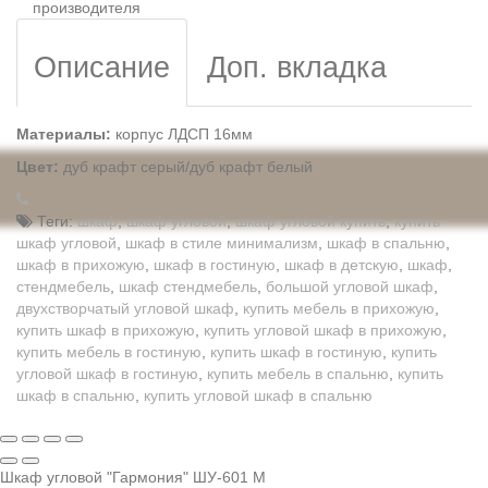
производителя
Описание
Доп. вкладка
Материалы:
корпус ЛДСП 16мм
Цвет:
дуб крафт серый/дуб крафт белый
Теги:
шкаф
,
шкаф угловой
,
шкаф угловой купить
,
купить
шкаф угловой
,
шкаф в стиле минимализм
,
шкаф в спальню
,
шкаф в прихожую
,
шкаф в гостиную
,
шкаф в детскую
,
шкаф
,
стендмебель
,
шкаф стендмебель
,
большой угловой шкаф
,
двухстворчатый угловой шкаф
,
купить мебель в прихожую
,
купить шкаф в прихожую
,
купить угловой шкаф в прихожую
,
купить мебель в гостиную
,
купить шкаф в гостиную
,
купить
угловой шкаф в гостиную
,
купить мебель в спальню
,
купить
шкаф в спальню
,
купить угловой шкаф в спальню
Шкаф угловой "Гармония" ШУ-601 М