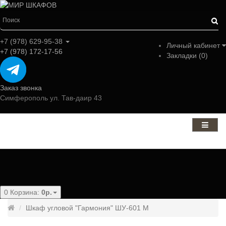
+7 (978) 629-95-38
Личный кабинет
+7 (978) 172-17-56
Закладки (0)
Заказ звонка
Симферополь ул. Тав-даир 43
Категории
0
Корзина:
0р.
Шкаф угловой "Гармония" ШУ-601 М