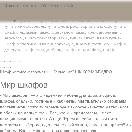
Цвет:
шимо темный/шимо светлый
Теги:
купить шкаф с зеркалом четырехстворчатый
,
шкаф
купить симферополь
,
купить четырехстворчатый шкаф
,
купить
шкаф с ящиками
,
шкаф с зеркалом
,
шкаф трехстворчатый с
зеркалом
,
шкаф трехстворчатый
,
купить шкаф
,
шкаф купить
,
шкаф в спальню
,
шкаф в прихожую
,
шкаф в гостиную
,
шкаф в
детскую
,
шкаф
,
стендмебель
,
шкаф стендмебель
,
шкаф
Шкаф четырёхстворчатый "Гармония" ШК-602 М/КВАДРО
Мир шкафов
«Мир шкафов» — это надёжная мебель для дома и офиса:
шкафы, спальни, гостиные и кабинеты. Мы тщательно отбираем
поставщиков, поэтому гарантируем высокое качество материалов
и сборки на долгие годы. Всё, что мы предлагаем, имеет
официальную гарантию. А ещё берём на себя полный цикл:
поможем с выбором, сделаем точный замер, аккуратно привезём и
соберём. Ваш комфорт — наша основная задача.