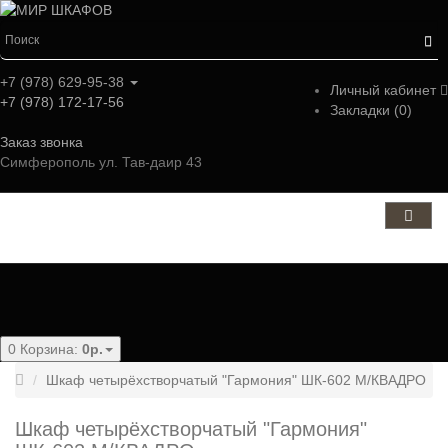
+7 (978) 629-95-38
Личный кабинет
+7 (978) 172-17-56
Закладки (0)
Заказ звонка
Симферополь ул. Тав-даир 43
Категории
0
Корзина:
0р.
Шкаф четырёхстворчатый "Гармония" ШК-602 М/КВАДРО
Шкаф четырёхстворчатый "Гармония"