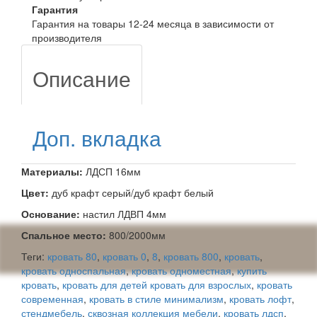
Гарантия
Гарантия на товары 12-24 месяца в зависимости от
производителя
Описание
Доп. вкладка
Материалы:
ЛДСП 16мм
Цвет:
дуб крафт серый/дуб крафт белый
Основание:
настил ЛДВП 4мм
Спальное место:
800/2000мм
Теги:
кровать 80
,
кровать 0
,
8
,
кровать 800
,
кровать
,
кровать односпальная
,
кровать одноместная
,
купить
кровать
,
кровать для детей кровать для взрослых
,
кровать
современная
,
кровать в стиле минимализм
,
кровать лофт
,
стендмебель
,
сквозная коллекция мебели
,
кровать лдсп
,