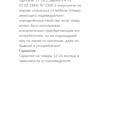
торговли" ст. 26.1 Закона РФ 01
07.02.1992г. N° 2300-1 покупатель не
вправе отказаться от мебели (товар),
имеющего индивидуально-
определённые свойства, если товар
может быть использован
исключительно приобретающим его
потребителем, но не подошедший
eмy по каким-то причинам, даже не
бывший в употреблении!
Гарантия
Гарантия на товары 12-24 месяца в
зависимости от производителя