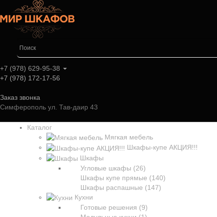
+7 (978) 629-95-38
+7 (978) 172-17-56
Заказ звонка
Симферополь ул. Тав-даир 43
Каталог
Мягкая мебель
Шкафы-купе АКЦИЯ!!!
Шкафы
Угловые шкафы (26)
Шкафы купе прямые (140)
Шкафы распашные (147)
Кухни
Готовые решения (9)