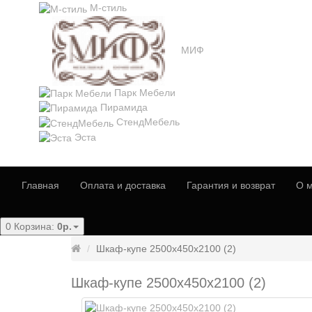
М-стиль
МИФ
Парк Мебели
Пирамида
СтендМебель
Эста
Главная
Оплата и доставка
Гарантия и возврат
О м
0
Корзина:
0р.
Шкаф-купе 2500x450x2100 (2)
Шкаф-купе 2500x450x2100 (2)