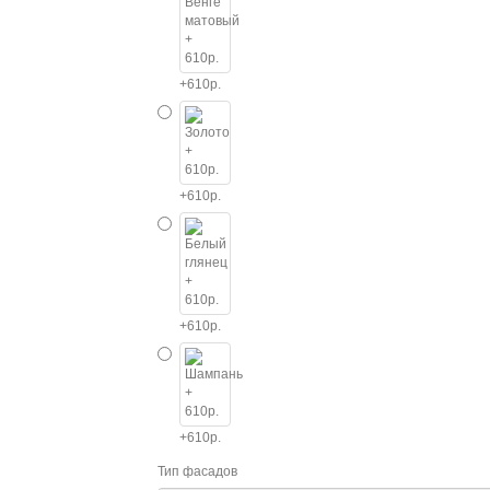
+610р.
+610р.
+610р.
+610р.
Тип фасадов