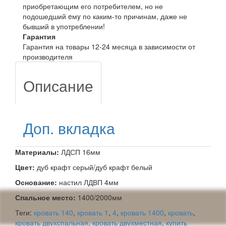
приобретающим его потребителем, но не
подошедший eмy по каким-то причинам, даже не
бывший в употреблении!
Гарантия
Гарантия на товары 12-24 месяца в зависимости от
производителя
Описание
Доп. вкладка
Материалы:
ЛДСП 16мм
Цвет:
дуб крафт серый/дуб крафт белый
Основание:
настил ЛДВП 4мм
Спальное место:
1400/2000мм
Теги:
кровать 140
,
кровать 1
,
4
,
кровать 1400
,
кровать
,
кровать двухспальная
,
кровать двухместная
,
купить