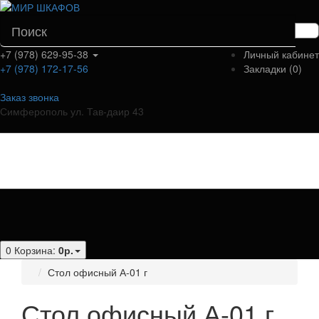
+7 (978) 629-95-38
Личный кабинет
+7 (978) 172-17-56
Закладки (0)
Заказ звонка
Симферополь ул. Тав-даир 43
Категории
0
Корзина:
0р.
Стол офисный А-01 г
Стол офисный А-01 г