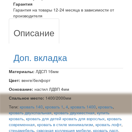
Гарантия
Гарантия на товары 12-24 месяца в зависимости от
производителя
Описание
Доп. вкладка
Материалы:
ЛДСП 16мм
Цвет:
венге/белфорт
Основание:
настил ЛДВП 4мм
Спальное место:
1400/2000мм
Теги:
кровать 140
,
кровать 1
,
4
,
кровать 1400
,
кровать
,
кровать двухспальная
,
кровать двухместная
,
купить
кровать
,
кровать для детей кровать для взрослых
,
кровать
современная
,
кровать в стиле минимализм
,
кровать лофт
,
стендмебель
,
сквозная коллекция мебели
,
кровать лдсп
,