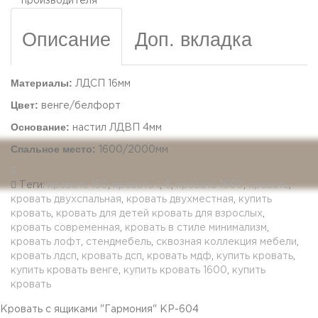
производителя
Описание
Доп. вкладка
Материалы:
ЛДСП 16мм
Цвет:
венге/белфорт
Основание:
настил ЛДВП 4мм
Спальное место:
1600/2000мм
Теги:
кровать 160
,
кровать 1
,
6
,
кровать 1600
,
кровать
,
кровать двухспальная
,
кровать двухместная
,
купить
кровать
,
кровать для детей кровать для взрослых
,
кровать современная
,
кровать в стиле минимализм
,
кровать лофт
,
стендмебель
,
сквозная коллекция мебели
,
кровать лдсп
,
кровать дсп
,
кровать мдф
,
купить кровать
,
купить кровать венге
,
купить кровать 1600
,
купить
кровать
Кровать с ящиками "Гармония" КР-604