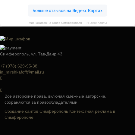
Мир шкафов на карте Симферополя — Яндекс Карты
Симферополь, ул. Тав-Даир 43
+7 (978) 629-95-38
in_mirshkafoff@mail.ru
Все авторские права, включая смежные авторские,
сохраняются за правообладателями
Создание сайтов Симферополь
Контекстная реклама в
Симферополе