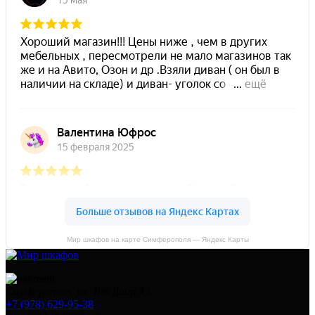
Мир шкафов на карте Симферополя — Яндекс Карты
Симферополь, ул. Тав-Даир 43
+7 (978) 629-95-38