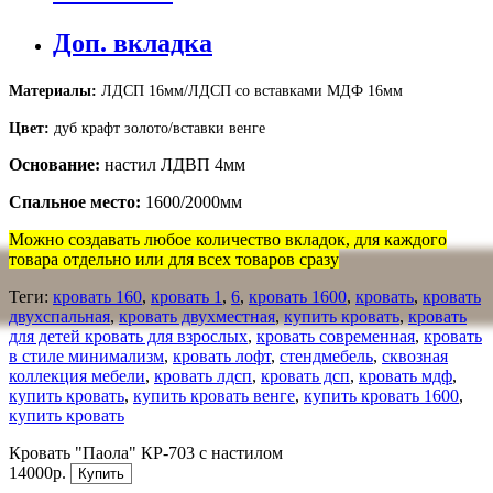
Доп. вкладка
Материалы:
ЛДСП 16мм/ЛДСП со вставками МДФ 16мм
Цвет:
дуб крафт золото/вставки венге
Основание:
настил ЛДВП 4мм
Спальное место:
1600/2000мм
Можно создавать любое количество вкладок, для каждого
товара отдельно или для всех товаров сразу
Теги:
кровать 160
,
кровать 1
,
6
,
кровать 1600
,
кровать
,
кровать
двухспальная
,
кровать двухместная
,
купить кровать
,
кровать
для детей кровать для взрослых
,
кровать современная
,
кровать
в стиле минимализм
,
кровать лофт
,
стендмебель
,
сквозная
коллекция мебели
,
кровать лдсп
,
кровать дсп
,
кровать мдф
,
купить кровать
,
купить кровать венге
,
купить кровать 1600
,
купить кровать
Кровать "Паола" КР-703 с настилом
14000р.
Купить