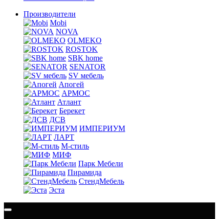
Производители
Mobi
NOVA
OLMEKO
ROSTOK
SBK home
SENATOR
SV мебель
Апогей
АРМОС
Атлант
Берекет
ДСВ
ИМПЕРИУМ
ЛАРТ
М-стиль
МИФ
Парк Мебели
Пирамида
СтендМебель
Эста