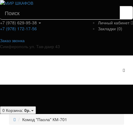
+7 (978) 629-95-38
Личный кабинет
+7 (978) 172-17-56
Закладки (0)
Заказ звонка
Симферополь ул. Тав-даир 43
Категории
0
Корзина:
0р.
Комод "Паола" КМ-701