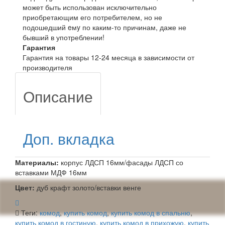
может быть использован исключительно
приобретающим его потребителем, но не
подошедший eмy по каким-то причинам, даже не
бывший в употреблении!
Гарантия
Гарантия на товары 12-24 месяца в зависимости от
производителя
Описание
Доп. вкладка
Материалы:
корпус ЛДСП 16мм/фасады ЛДСП со
вставками МДФ 16мм
Цвет:
дуб крафт золото/вставки венге
Теги:
комод
,
купить комод
,
купить комод в спальню
,
купить комод в гостиную
,
купить комод в прихожую
,
купить