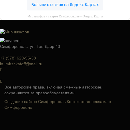
Мир шкафов на карте Симферополя — Яндекс Карты
Симферополь, ул. Тав-Даир 43
+7 (978) 629-95-38
in_mirshkafoff@mail.ru
Все авторские права, включая смежные авторские,
сохраняются за правообладателями
Создание сайтов Симферополь
Контекстная реклама в
Симферополе