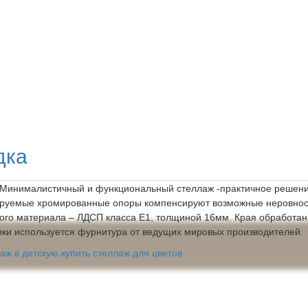
дка
 Минималистичный и функциональный стеллаж -практичное решение
ируемые хромированные опоры компенсируют возможные неровнос
чного материала – ЛДСП класса Е1, толщиной 16мм. Края обработа
орки используется фурнитура от ведущих мировых производителей.
аж в детскую.купить стеллаж для цветов