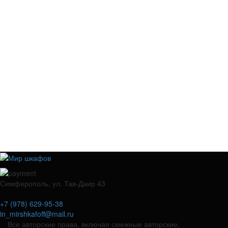
Симферополь, ул. Тав-Даир 43
+7 (978) 629-95-38
in_mirshkafoff@mail.ru
Все авторские права, включая смежные авторские,