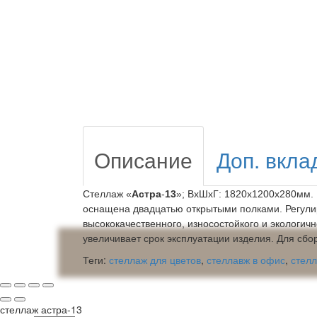
Описание
Доп. вкла
Стеллаж «
Астра
-
13
»; ВхШхГ: 1820х1200х280мм.
оснащена двадцатью открытыми полками. Регул
высококачественного, износостойкого и экологи
увеличивает срок эксплуатации изделия. Для сб
Теги:
стеллаж для цветов
,
стеллавж в офис
,
стелл
стеллаж астра-13