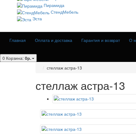
Пирамида
СтендМебель
Эста
Главная
Оплата и доставка
Гарантия и возврат
О м
0
Корзина:
0р.
стеллаж астра-13
стеллаж астра-13