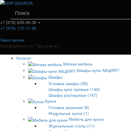
+7 (978) 629-95-38
+7 (978) 172-17-56
Заказ звонка
Симферополь ул. Тав-даир 43
Каталог
Мягкая мебель
Шкафы-купе АКЦИЯ!!!
Шкафы
Угловые шкафы (26)
Шкафы купе прямые (140)
Шкафы распашные (147)
Кухни
Готовые решения (9)
Модульные кухни (1)
Мебель для кухни
Журнальные столы (11)