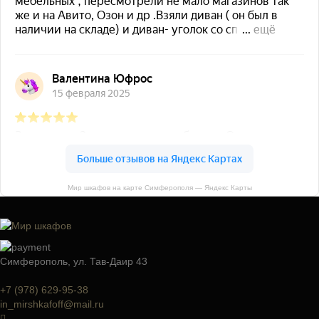
Мир шкафов на карте Симферополя — Яндекс Карты
Симферополь, ул. Тав-Даир 43
+7 (978) 629-95-38
in_mirshkafoff@mail.ru