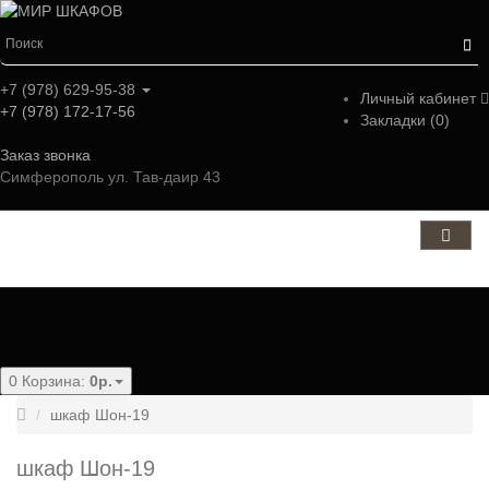
+7 (978) 629-95-38
Личный кабинет
+7 (978) 172-17-56
Закладки (0)
Заказ звонка
Симферополь ул. Тав-даир 43
Категории
0
Корзина:
0р.
шкаф Шон-19
шкаф Шон-19