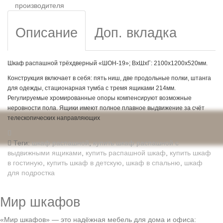
производителя
Описание
Доп. вкладка
Шкаф распашной трёхдверный «ШОН-19»; ВхШхГ: 2100х1200х520мм.
Конструкция включает в себя: пять ниш, две продольные полки, штанга
для одежды, стационарная тумба с тремя ящиками 214мм.
Регулируемые хромированные опоры компенсируют возможные
неровности пола. Ящики имеют полное плавное выдвижение за счёт
телескопических направляющих
Теги:
шкаф распашной
,
купить шкаф распашной с
выдвижными ящиками
,
купить распашной шкаф
,
купить шкаф
в гостиную
,
купить шкаф в детскую
,
шкаф в спальню
,
шкаф
для подростка
Мир шкафов
«Мир шкафов» — это надёжная мебель для дома и офиса: