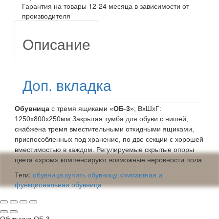
Гарантия на товары 12-24 месяца в зависимости от
производителя
Описание
Доп. вкладка
Обувница
с тремя ящиками «
ОБ
-
3
»; ВхШхГ:
1250х800х250мм Закрытая тумба для обуви с нишей,
снабжена тремя вместительными откидными ящиками,
приспособленных под хранение, по две секции с хорошей
вместимостью в каждом. Регулируемые скрытые опоры
цвета «хром» компенсируют возможные неровности пола.
Теги:
обувница.купить обувницу.компактная и
функциональная обувница
Обувница ОБ-3