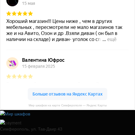
Мир шкафов на карте Симферополя — Яндекс Карты
Симферополь, ул. Тав-Даир 43