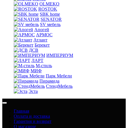
OLMEKO
ROSTOK
SBK home
SENATOR
SV мебель
Апогей
АРМОС
Атлант
Берекет
ДСВ
ИМПЕРИУМ
ЛАРТ
М-стиль
МИФ
Парк Мебели
Пирамида
СтендМебель
Эста
Главная
Оплата и доставка
Гарантия и возврат
О магазине