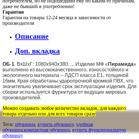
потребителем, но не подошедший eмy по каким-то причинам,
даже не бывший в употреблении!
Гарантия
Гарантия на товары 12-24 месяца в зависимости от
производителя
Описание
Доп. вкладка
ОБ
-
1
. ВхШхГ: 1080х940х380. ... Изделие МФ «
Пирамида
»
выполнено из высококачественного, износостойкого и
экологичного материала – ЛДСП класса Е1, толщиной
16мм. Края обработаны ударопрочной кромкой ПВХ, что
значительно увеличивает срок эксплуатации изделия. Для
сборки используется фурнитура от ведущих мировых
производителей.
Можно создавать любое количество вкладок, для каждого
товара отдельно или для всех товаров сразу
Теги:
обувница
,
купить обувницу
,
удобная
обувница.компактная обувница
,
купить функциональную
обувницу