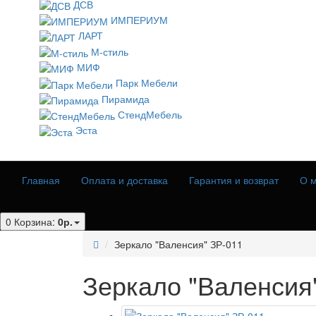
ДСВ
ИМПЕРИУМ
ЛАРТ
М-стиль
МИФ
Парк Мебели
Пирамида
СтендМебель
Эста
Главная
Оплата и доставка
Гарантия и возврат
О м
0
Корзина:
0р.
Зеркало "Валенсия" ЗР-011
Зеркало "Валенсия