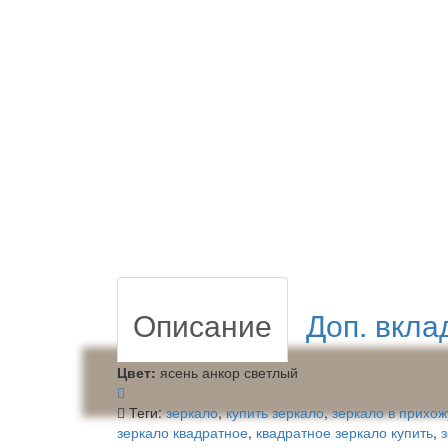
Описание
Доп. вкла
Цвет:
ясень анкор светлый
Теги:
зеркало
,
купить зеркало
,
зеркало в прихо
зеркало квадратное
,
квадратное зеркало купить
,