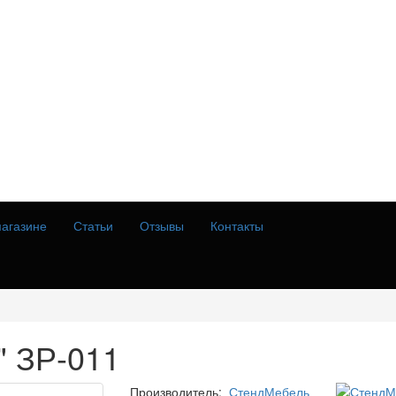
агазине
Статьи
Отзывы
Контакты
" ЗР-011
Производитель:
СтендМебель