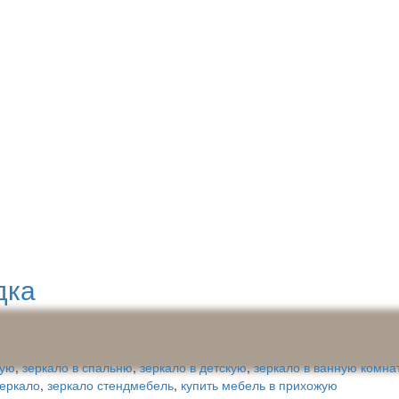
дка
жую
,
зеркало в спальню
,
зеркало в детскую
,
зеркало в ванную комна
зеркало
,
зеркало стендмебель
,
купить мебель в прихожую