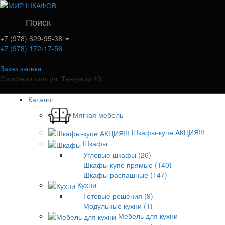
+7 (978) 629-95-38
+7 (978) 172-17-56
Заказ звонка
Симферополь ул. Тав-даир 43
Каталог
Мягкая мебель
Шкафы-купе АКЦИЯ!!!
Шкафы
Угловые шкафы (26)
Шкафы купе прямые (140)
Шкафы распашные (147)
Кухни
Готовые решения (9)
Модульные кухни (1)
Мебель для кухни