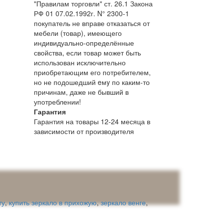
"Правилам торговли" ст. 26.1 Закона
РФ 01 07.02.1992г. N° 2300-1
покупатель не вправе отказаться от
мебели (товар), имеющего
индивидуально-определённые
свойства, если товар может быть
использован исключительно
приобретающим его потребителем,
но не подошедший eмy по каким-то
причинам, даже не бывший в
употреблении!
Гарантия
Гарантия на товары 12-24 месяца в
зависимости от производителя
ту
,
купить зеркало в прихожую
,
зеркало венге
,