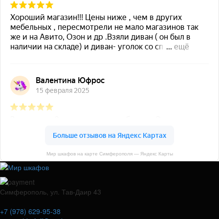
Мир шкафов на карте Симферополя — Яндекс Карты
Симферополь, ул. Тав-Даир 43
+7 (978) 629-95-38