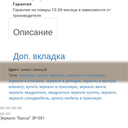
Гарантия
Гарантия на товары 12-24 месяца в зависимости от
производителя
Описание
Доп. вкладка
Цвет:
шимо темный
Теги:
зеркало
,
купить зеркало
,
зеркало в прихожую
,
зеркало в спальню
,
зеркало в детскую
,
зеркало в ванную
комнату
,
купить зеркало в прихожую
,
зеркало венге
,
зеркало квадратное
,
квадратное зеркало купить
,
зеркало
,
зеркало стендмебель
,
купить мебель в прихожую
Зеркало "Басса" ЗР-551