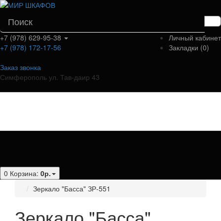
+7 (978) 629-95-38
Личный кабинет
+7 (978) 172-17-56
Закладки (0)
Заказ звонка
Симферополь ул. Тав-даир 43
Категории
0
Корзина:
0р.
Зеркало "Басса" ЗР-551
Зеркало "Басса"