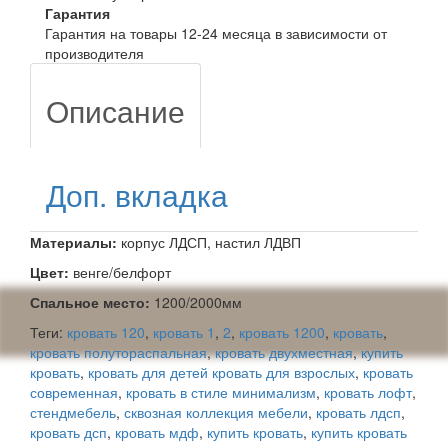
Гарантия
Гарантия на товары 12-24 месяца в зависимости от
производителя
Описание
Доп. вкладка
Материалы:
корпус ЛДСП, настил ЛДВП
Цвет:
венге/белфорт
Спальное место:
1200/2000мм
Теги:
кровать 120
,
кровать 1
,
2
,
кровать 1200
,
кровать
,
кровать полутораспальная
,
кровать двухместная
,
купить
кровать
,
кровать для детей кровать для взрослых
,
кровать
современная
,
кровать в стиле минимализм
,
кровать лофт
,
стендмебель
,
сквозная коллекция мебели
,
кровать лдсп
,
кровать дсп
,
кровать мдф
,
купить кровать
,
купить кровать