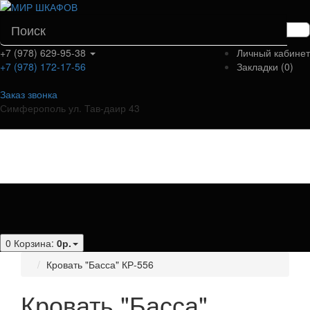
+7 (978) 629-95-38
Личный кабинет
+7 (978) 172-17-56
Закладки (0)
Заказ звонка
Симферополь ул. Тав-даир 43
Категории
0
Корзина:
0р.
Кровать "Басса" КР-556
Кровать "Басса"