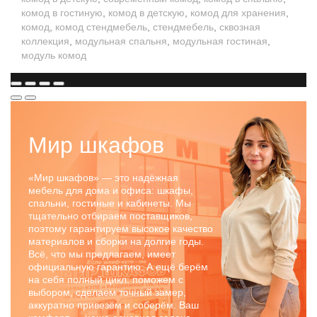
комод в гостиную
,
комод в детскую
,
комод для хранения
,
комод
,
комод стендмебель
,
стендмебель
,
сквозная
коллекция
,
модульная спальня
,
модульная гостиная
,
модуль комод
Мир шкафов
«Мир шкафов» — это надёжная
мебель для дома и офиса: шкафы,
спальни, гостиные и кабинеты. Мы
тщательно отбираем поставщиков,
поэтому гарантируем высокое качество
материалов и сборки на долгие годы.
Всё, что мы предлагаем, имеет
официальную гарантию. А ещё берём
на себя полный цикл: поможем с
выбором, сделаем точный замер,
аккуратно привезём и соберём. Ваш