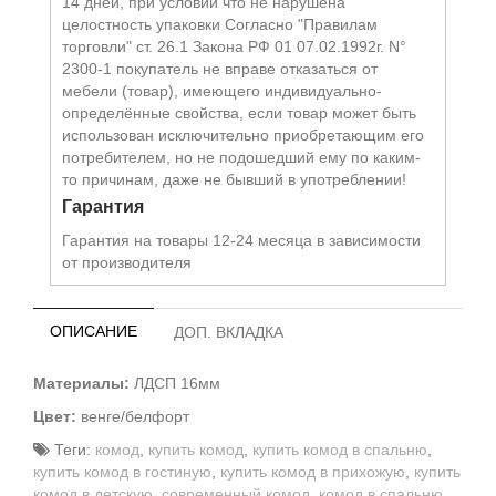
14 дней, при условии что не нарушена
целостность упаковки Согласно "Правилам
торговли" ст. 26.1 Закона РФ 01 07.02.1992г. N°
2300-1 покупатель не вправе отказаться от
мебели (товар), имеющего индивидуально-
определённые свойства, если товар может быть
использован исключительно приобретающим его
потребителем, но не подошедший eмy по каким-
то причинам, даже не бывший в употреблении!
Гарантия
Гарантия на товары 12-24 месяца в зависимости
от производителя
ОПИСАНИЕ
ДОП. ВКЛАДКА
Материалы:
ЛДСП 16мм
Цвет:
венге/белфорт
Теги:
комод
,
купить комод
,
купить комод в спальню
,
купить комод в гостиную
,
купить комод в прихожую
,
купить
комод в детскую
,
современный комод
,
комод в спальню
,