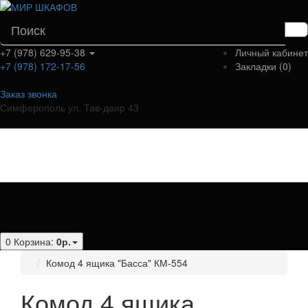
+7 (978) 629-95-38
Личный кабинет
+7 (978) 172-17-56
Закладки (0)
Заказ звонка
Симферополь ул. Тав-даир 43
Категории
0
Корзина:
0р.
Комод 4 ящика "Басса" КМ-554
Комод 4 ящика