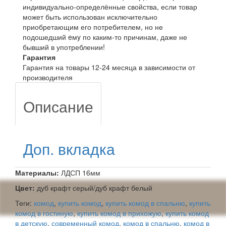
индивидуально-определённые свойства, если товар
может быть использован исключительно
приобретающим его потребителем, но не
подошедший eмy по каким-то причинам, даже не
бывший в употреблении!
Гарантия
Гарантия на товары 12-24 месяца в зависимости от
производителя
Описание
Доп. вкладка
Материалы:
ЛДСП 16мм
Цвет:
дуб крафт серый/дуб крафт белый
Теги:
комод
,
купить комод
,
купить комод в спальню
,
купить
комод в гостиную
,
купить комод в прихожую
,
купить комод
в детскую
,
современный комод
,
комод в спальню
,
комод в