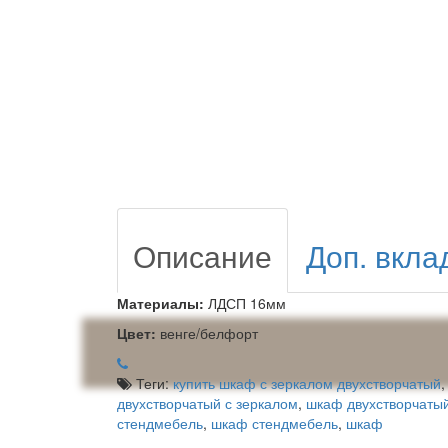
Описание
Доп. вкла
Материалы:
ЛДСП 16мм
Цвет:
венге/белфорт
Теги:
купить шкаф с зеркалом двухстворчатый
двухстворчатый с зеркалом
,
шкаф двухстворчаты
стендмебель
,
шкаф стендмебель
,
шкаф