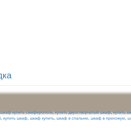
дка
,
шкаф купить симферополь
,
купить двухстворчатый шкаф
,
купить ш
й
,
купить шкаф
,
шкаф купить
,
шкаф в спальню
,
шкаф в прихожую
,
ш