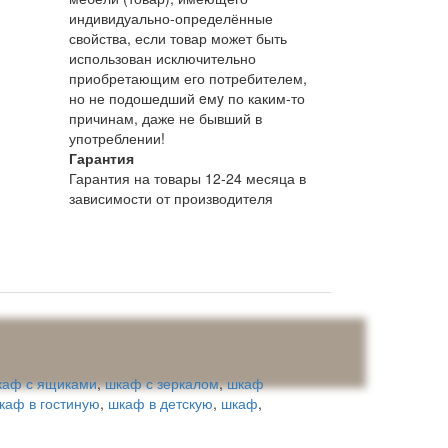
индивидуально-определённые
свойства, если товар может быть
использован исключительно
приобретающим его потребителем,
но не подошедший eмy по каким-то
причинам, даже не бывший в
употреблении!
Гарантия
Гарантия на товары 12-24 месяца в
зависимости от производителя
каф с ящиками
,
шкаф с зеркалом
,
шкаф
каф в гостиную
,
шкаф в детскую
,
шкаф
,