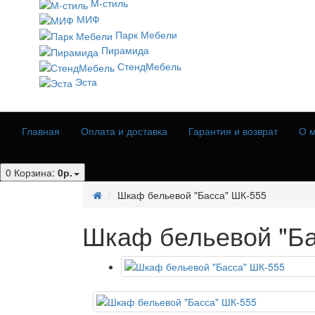
М-стиль
МИФ
Парк Мебели
Пирамида
СтендМебель
Эста
Главная
Оплата и доставка
Гарантия и возврат
О м
0
Корзина:
0р.
Шкаф бельевой "Басса" ШК-555
Шкаф бельевой "Ба