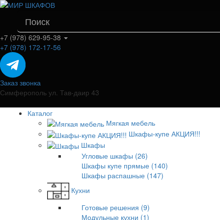
+7 (978) 629-95-38
+7 (978) 172-17-56
Заказ звонка
Симферополь ул. Тав-даир 43
Каталог
Мягкая мебель
Шкафы-купе АКЦИЯ!!!
Шкафы
Угловые шкафы (26)
Шкафы купе прямые (140)
Шкафы распашные (147)
Кухни
Готовые решения (9)
Модульные кухни (1)