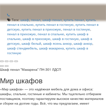
Теги:
шкаф
,
пенал
,
шкаф-пенал
,
купить пенал
,
купить
пенал в спальню
,
купить пенал в гостиную
,
купить пенал в
детскую
,
купить пенал в прихожую
,
пенал в гостиную
,
пенал в прихожую
,
пенал в спальню
,
купить шкаф в
спальню
,
шкаф в прихожую
,
шкаф в гостиную
,
шкаф в
детскую
,
шкаф белый
,
шкаф ясень анкор
,
шкаф анкор
,
шкаф стендмебель
,
шкаф макарена
,
купить шкаф в
гостиную
Шкаф пенал "Макарена" ПН-301 ЛДСП
Мир шкафов
«Мир шкафов» — это надёжная мебель для дома и офиса:
шкафы, спальни, гостиные и кабинеты. Мы тщательно отбираем
поставщиков, поэтому гарантируем высокое качество материалов
и сборки на долгие годы. Всё, что мы предлагаем, имеет