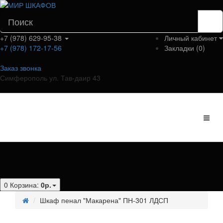
+7 (978) 629-95-38
Личный кабинет
+7 (978) 172-17-56
Закладки (0)
Заказ звонка
Симферополь ул. Тав-даир 43
Категории
0
Корзина:
0р.
Шкаф пенал "Макарена" ПН-301 ЛДСП