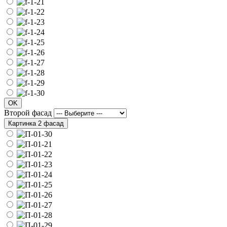
OK
Второй фасад
Картинка 2 фасад