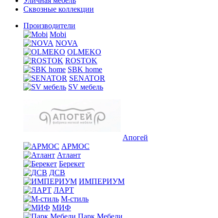
Уличная мебель
Сквозные коллекции
Производители
Mobi
NOVA
OLMEKO
ROSTOK
SBK home
SENATOR
SV мебель
Апогей
АРМОС
Атлант
Берекет
ДСВ
ИМПЕРИУМ
ЛАРТ
М-стиль
МИФ
Парк Мебели