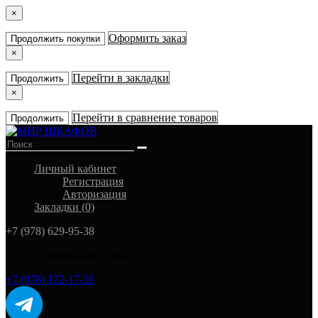
×
Оформить заказ
Продолжить покупки
×
Перейти в закладки
Продолжить
×
Перейти в сравнение товаров
Продолжить
Личный кабинет
Регистрация
Авторизация
Закладки (0)
+7 (978) 629-95-38
in_mirshkafoff@mail.ru
+7 (978) 172-17-56