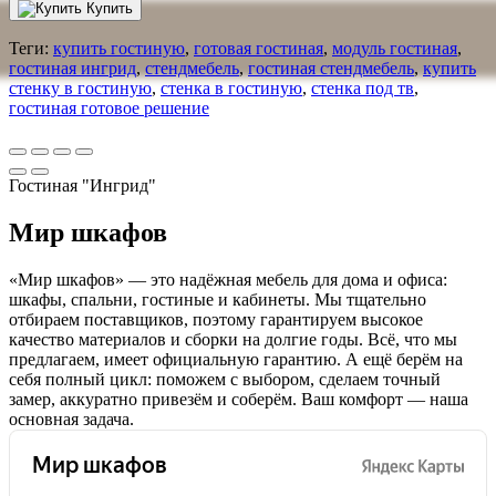
Купить
Теги:
купить гостиную
,
готовая гостиная
,
модуль гостиная
,
гостиная ингрид
,
стендмебель
,
гостиная стендмебель
,
купить
стенку в гостиную
,
стенка в гостиную
,
стенка под тв
,
гостиная готовое решение
Гостиная "Ингрид"
Мир шкафов
«Мир шкафов» — это надёжная мебель для дома и офиса:
шкафы, спальни, гостиные и кабинеты. Мы тщательно
отбираем поставщиков, поэтому гарантируем высокое
качество материалов и сборки на долгие годы. Всё, что мы
предлагаем, имеет официальную гарантию. А ещё берём на
себя полный цикл: поможем с выбором, сделаем точный
замер, аккуратно привезём и соберём. Ваш комфорт — наша
основная задача.