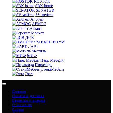
ROSTOK
SBK home
SENATOR
SV мебель
Апогей
АРМОС
Атлант
Берекет
ДСВ
ИМПЕРИУМ
ЛАРТ
М-стиль
МИФ
Парк Мебели
Пирамида
СтендМебель
Эста
Главная
Оплата и доставка
Гарантия и возврат
О магазине
Статьи