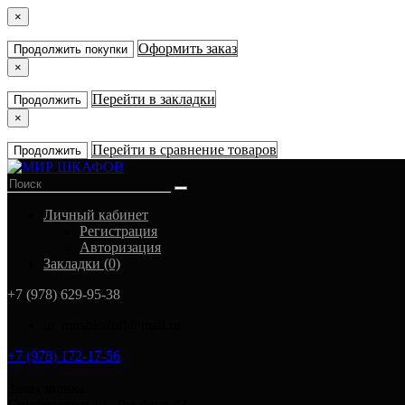
×
Оформить заказ
Продолжить покупки
×
Перейти в закладки
Продолжить
×
Перейти в сравнение товаров
Продолжить
Личный кабинет
Регистрация
Авторизация
Закладки (0)
+7 (978) 629-95-38
in_mirshkafoff@mail.ru
+7 (978) 172-17-56
Заказ звонка
Симферополь ул. Тав-даир 43