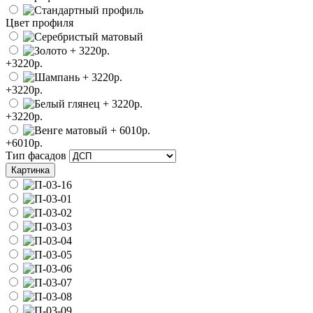
Цвет профиля
+3220р.
+3220р.
+3220р.
+6010р.
Тип фасадов
Картинка