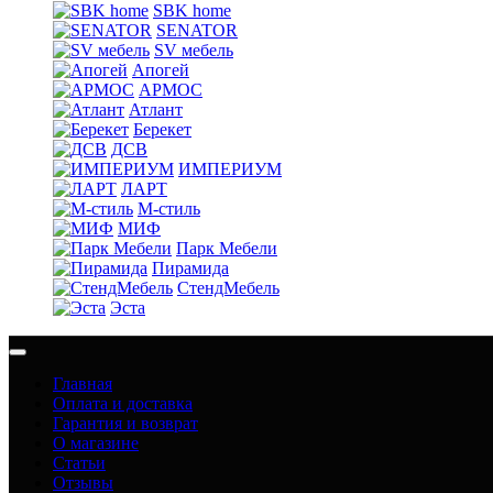
SBK home
SENATOR
SV мебель
Апогей
АРМОС
Атлант
Берекет
ДСВ
ИМПЕРИУМ
ЛАРТ
М-стиль
МИФ
Парк Мебели
Пирамида
СтендМебель
Эста
Главная
Оплата и доставка
Гарантия и возврат
О магазине
Статьи
Отзывы