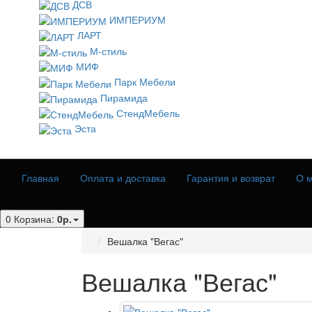
ДСВ
ИМПЕРИУМ
ЛАРТ
М-стиль
МИФ
Парк Мебели
Пирамида
СтендМебель
Эста
Главная
Оплата и доставка
Гарантия и возврат
О м
0
Корзина:
0р.
Вешалка "Вегас"
Вешалка "Вегас"