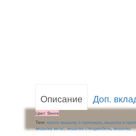
Описание
Доп. вкла
Цвет: Венге
Теги:
купить вешалку в прихожую
,
вешалка в при
вешалка вегас
,
вешалка стендмебель
,
вешалка