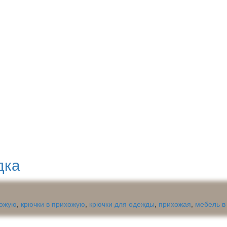
дка
хожую
,
крючки в прихожую
,
крючки для одежды
,
прихожая
,
мебель в