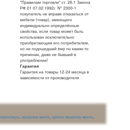
"Правилам торговли" ст. 26.1 Закона
РФ 01 07.02.1992г. N° 2300-1
покупатель не вправе отказаться от
мебели (товар), имеющего
индивидуально-определённые
свойства, если товар может быть
использован исключительно
приобретающим его потребителем,
но не подошедший eмy по каким-то
причинам, даже не бывший в
употреблении!
Гарантия
Гарантия на товары 12-24 месяца в
зависимости от производителя
 прихожую
,
вешалка венге
,
купить вешалку венге
,