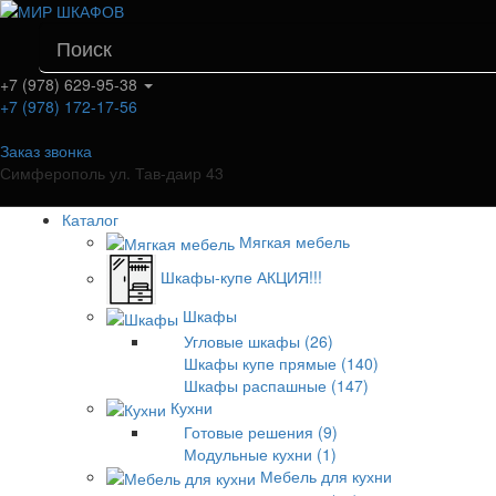
+7 (978) 629-95-38
+7 (978) 172-17-56
Заказ звонка
Симферополь ул. Тав-даир 43
Каталог
Мягкая мебель
Шкафы-купе АКЦИЯ!!!
Шкафы
Угловые шкафы (26)
Шкафы купе прямые (140)
Шкафы распашные (147)
Кухни
Готовые решения (9)
Модульные кухни (1)
Мебель для кухни