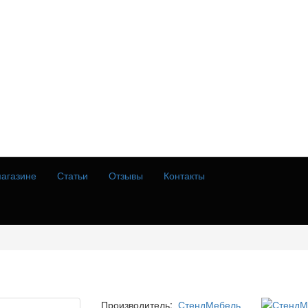
агазине
Статьи
Отзывы
Контакты
Производитель:
СтендМебель