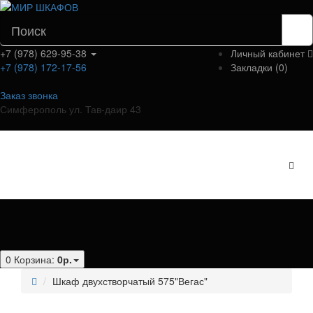
+7 (978) 629-95-38
Личный кабинет
+7 (978) 172-17-56
Закладки (0)
Заказ звонка
Симферополь ул. Тав-даир 43
Категории
0
Корзина:
0р.
Шкаф двухстворчатый 575"Вегас"