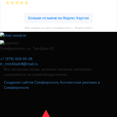
Мир шкафов на карте Симферополя — Яндекс Карты
Симферополь, ул. Тав-Даир 43
+7 (978) 629-95-38
in_mirshkafoff@mail.ru
Все авторские права, включая смежные авторские,
сохраняются за правообладателями
Создание сайтов Симферополь
Контекстная реклама в
Симферополе