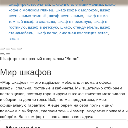
шкаф трехстворчатый
,
шкаф в стиле минимализм
,
шкаф
кофе с молоком глянец
,
шкаф кофе с молоком
,
шкаф
ясень шимо темный
,
шкаф ясень шимо
,
шкаф шимо
темный шкаф в спальню
,
шкаф в прихожую
,
шкаф в
гостиную
,
шкаф в детскую
,
шкаф
,
стендмебель
,
шкаф
стендмебель
,
шкаф вегас
,
сквозная коллекция вегас
,
вегас
Шкаф трехстворчатый с зеркалом "Вегас"
Мир шкафов
«Мир шкафов» — это надёжная мебель для дома и офиса:
шкафы, спальни, гостиные и кабинеты. Мы тщательно отбираем
поставщиков, поэтому гарантируем высокое качество материалов
и сборки на долгие годы. Всё, что мы предлагаем, имеет
официальную гарантию. А ещё берём на себя полный цикл:
поможем с выбором, сделаем точный замер, аккуратно привезём и
соберём. Ваш комфорт — наша основная задача.