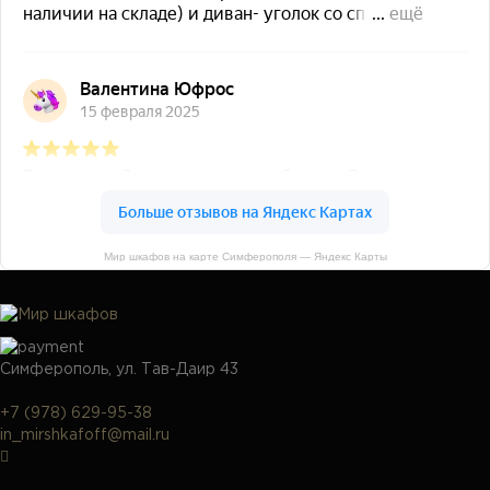
Мир шкафов на карте Симферополя — Яндекс Карты
Симферополь, ул. Тав-Даир 43
+7 (978) 629-95-38
in_mirshkafoff@mail.ru