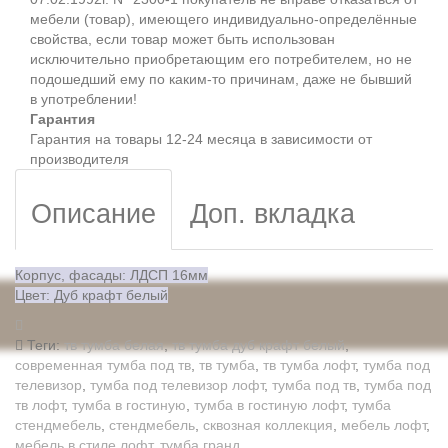
мебели (товар), имеющего индивидуально-определённые
свойства, если товар может быть использован
исключительно приобретающим его потребителем, но не
подошедший eмy по каким-то причинам, даже не бывший
в употреблении!
Гарантия
Гарантия на товары 12-24 месяца в зависимости от
производителя
Описание
Доп. вкладка
Корпус, фасады: ЛДСП 16мм
Цвет: Дуб крафт белый
Теги:
тв тумба белая
,
тв тумба дуб крафт белый
,
современная тумба под тв
,
тв тумба
,
тв тумба лофт
,
тумба под
телевизор
,
тумба под телевизор лофт
,
тумба под тв
,
тумба под
тв лофт
,
тумба в гостиную
,
тумба в гостиную лофт
,
тумба
стендмебель
,
стендмебель
,
сквозная коллекция
,
мебель лофт
,
мебель в стиле лофт
,
тумба гранд