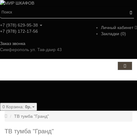
+7 (978) 629-95-38
Личный кабинет
+7 (978) 172-17-56
Закладки (0)
Заказ звонка
Симферополь ул. Тав-даир 43
Категории
0
Корзина:
0р.
ТВ тумба "Гранд"
ТВ тумба "Гранд"