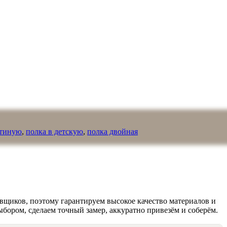
стиную
,
полка в детскую
,
полка двойная
вщиков, поэтому гарантируем высокое качество материалов и
ыбором, сделаем точный замер, аккуратно привезём и соберём.