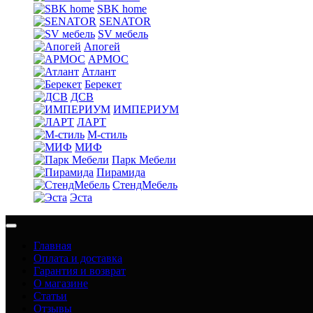
SBK home
SENATOR
SV мебель
Апогей
АРМОС
Атлант
Берекет
ДСВ
ИМПЕРИУМ
ЛАРТ
М-стиль
МИФ
Парк Мебели
Пирамида
СтендМебель
Эста
Главная
Оплата и доставка
Гарантия и возврат
О магазине
Статьи
Отзывы