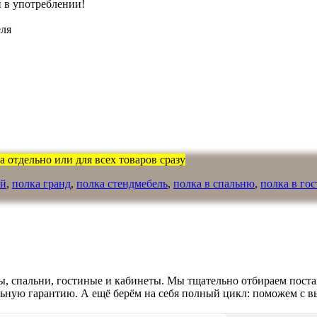
 в употреблении!
еля
 отдельно или для всех товаров сразу
ый
,
полка гранд
,
полка стендмебель
,
полка в спальню
,
полка в го
, спальни, гостиные и кабинеты. Мы тщательно отбираем поста
льную гарантию. А ещё берём на себя полный цикл: поможем с в