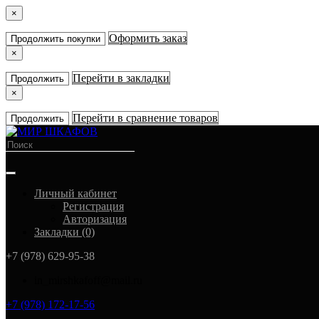
×
Оформить заказ
Продолжить покупки
×
Перейти в закладки
Продолжить
×
Перейти в сравнение товаров
Продолжить
Личный кабинет
Регистрация
Авторизация
Закладки (0)
+7 (978) 629-95-38
in_mirshkafoff@mail.ru
+7 (978) 172-17-56