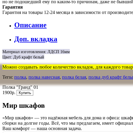
но не подошедший eмy по каким-то причинам, даже не бывший
Гарантия
Гарантия на товары 12-24 месяца в зависимости от производит
Описание
Доп. вкладка
Материал изготовления: ЛДСП 16мм
Цвет: Дуб крафт белый
Можно создавать любое количество вкладок, для каждого товара
Теги:
полка
,
полка навесная
,
полка белая
,
полка дуб крафт бел
Полка "Гранд" 01
1900р.
Купить
Мир шкафов
«Мир шкафов» — это надёжная мебель для дома и офиса: шкафы
сборки на долгие годы. Всё, что мы предлагаем, имеет официа
Ваш комфорт — наша основная задача.