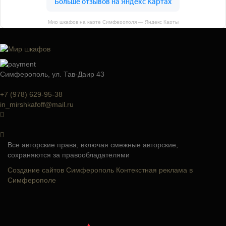
Мир шкафов на карте Симферополя — Яндекс Карты
Симферополь, ул. Тав-Даир 43
+7 (978) 629-95-38
in_mirshkafoff@mail.ru
Все авторские права, включая смежные авторские,
сохраняются за правообладателями
Создание сайтов Симферополь
Контекстная реклама в
Симферополе