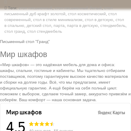
Теги:
стол письменный
,
стол письменный белый
,
стол
письменный дуб крафт золотой
,
стол косметический
,
стол
современный
,
стол в стиле минимализм
,
стол в детскую
,
стол
в спальню
,
детский стол
,
парта
,
парта в детскую
,
стендмебель
,
стол гранд
,
стол стендмебель
Письменный стол "Гранд"
Мир шкафов
«Мир шкафов» — это надёжная мебель для дома и офиса:
шкафы, спальни, гостиные и кабинеты. Мы тщательно отбираем
поставщиков, поэтому гарантируем высокое качество материалов
и сборки на долгие годы. Всё, что мы предлагаем, имеет
официальную гарантию. А ещё берём на себя полный цикл:
поможем с выбором, сделаем точный замер, аккуратно привезём и
соберём. Ваш комфорт — наша основная задача.