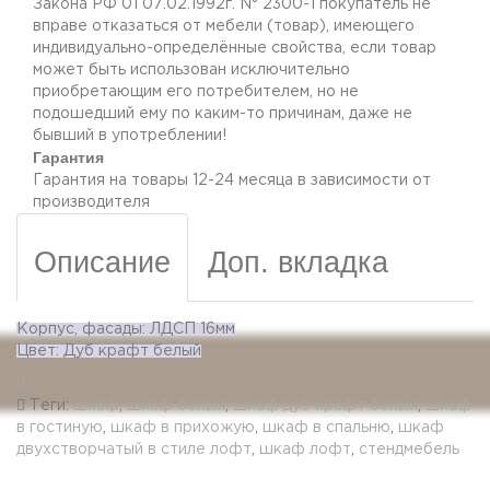
Закона РФ 01 07.02.1992г. N° 2300-1 покупатель не
вправе отказаться от мебели (товар), имеющего
индивидуально-определённые свойства, если товар
может быть использован исключительно
приобретающим его потребителем, но не
подошедший eмy по каким-то причинам, даже не
бывший в употреблении!
Гарантия
Гарантия на товары 12-24 месяца в зависимости от
производителя
Описание
Доп. вкладка
Корпус, фасады: ЛДСП 16мм
Цвет: Дуб крафт белый
Теги:
шкаф
,
шкаф белый
,
шкаф дуб крафт белый
,
шкаф
в гостиную
,
шкаф в прихожую
,
шкаф в спальню
,
шкаф
двухстворчатый в стиле лофт
,
шкаф лофт
,
стендмебель