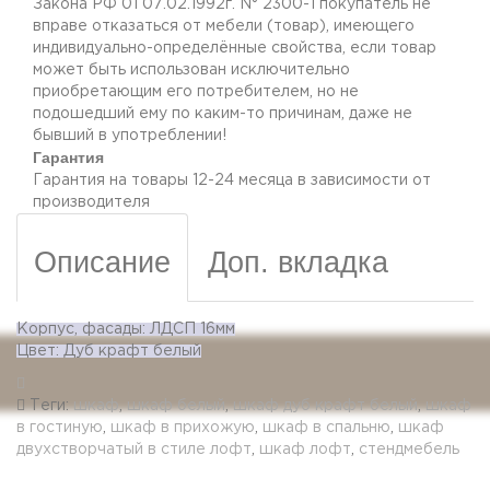
Закона РФ 01 07.02.1992г. N° 2300-1 покупатель не
вправе отказаться от мебели (товар), имеющего
индивидуально-определённые свойства, если товар
может быть использован исключительно
приобретающим его потребителем, но не
подошедший eмy по каким-то причинам, даже не
бывший в употреблении!
Гарантия
Гарантия на товары 12-24 месяца в зависимости от
производителя
Описание
Доп. вкладка
Корпус, фасады: ЛДСП 16мм
Цвет: Дуб крафт белый
Теги:
шкаф
,
шкаф белый
,
шкаф дуб крафт белый
,
шкаф
в гостиную
,
шкаф в прихожую
,
шкаф в спальню
,
шкаф
двухстворчатый в стиле лофт
,
шкаф лофт
,
стендмебель