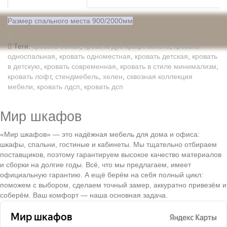
Размер спального места 900/2000мм
Теги:
кровать белая
,
кровать дуб крафт золото
,
кровать
односпальная
,
кровать одноместная
,
кровать детская
,
кровать
в детскую
,
кровать современная
,
кровать в стиле минимализм
,
кровать лофт
,
стендмебель
,
хелен
,
сквозная коллекция
мебели
,
кровать лдсп
,
кровать дсп
Мир шкафов
«Мир шкафов» — это надёжная мебель для дома и офиса:
шкафы, спальни, гостиные и кабинеты. Мы тщательно отбираем
поставщиков, поэтому гарантируем высокое качество материалов
и сборки на долгие годы. Всё, что мы предлагаем, имеет
официальную гарантию. А ещё берём на себя полный цикл:
поможем с выбором, сделаем точный замер, аккуратно привезём и
соберём. Ваш комфорт — наша основная задача.