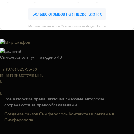
Мир шкафов на карте Симферополя — Яндекс Карты
Симферополь, ул. Тав-Даир 43
+7 (978) 629-95-38
in_mirshkafoff@mail.ru
Все авторские права, включая смежные авторские,
сохраняются за правообладателями
Создание сайтов Симферополь
Контекстная реклама в
Симферополе