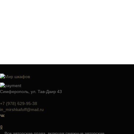
Симферополь, ул. Тав-Даир 43
+7 (978) 629-95-38
in_mirshkafoff@mail.ru
Все авторские права, включая смежные авторские,