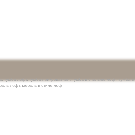
а
,
тумба лофт
,
тумба прикроватная
,
тумба в спальню лофт
,
тумба в
бель лофт
,
мебель в стиле лофт