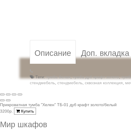
Описание
Доп. вкладка
Теги:
тумба белая
,
тумба дуб крафт золото
,
тумб
стендмебель
,
стендмебель
,
сквозная коллекция
,
ме
Прикроватная тумба "Хелен" ТБ-01 дуб крафт золото/белый
3200р.
Купить
Мир шкафов