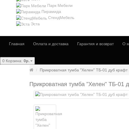
Парк Мебели
Пирамида
СтендМебель
Эста
Главная
Оплата и доставка
Гарантия и возврат
О м
0
Корзина:
0р.
Прикроватная тумба "Хелен" ТБ-01 дуб крафт
Прикроватная тумба "Хелен" ТБ-01 