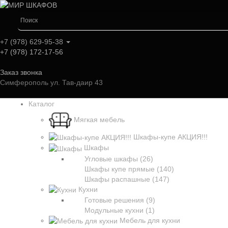
+7 (978) 629-95-38
+7 (978) 172-17-56
Заказ звонка
Симферополь ул. Тав-даир 43
Каталог
Мягкая мебель
Шкафы-купе АКЦИЯ!!!
Шкафы
Угловые шкафы (26)
Шкафы купе прямые (140)
Шкафы распашные (147)
Кухни
Готовые решения (9)
Модульные кухни (1)
Мебель для кухни