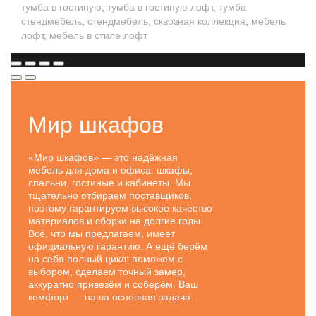
тумба в гостиную
,
тумба в гостиную лофт
,
тумба
стендмебель
,
стендмебель
,
сквозная коллекция
,
мебель
лофт
,
мебель в стиле лофт
Мир шкафов
«Мир шкафов» — это надёжная
мебель для дома и офиса: шкафы,
спальни, гостиные и кабинеты. Мы
тщательно отбираем поставщиков,
поэтому гарантируем высокое качество
материалов и сборки на долгие годы.
Всё, что мы предлагаем, имеет
официальную гарантию. А ещё берём
на себя полный цикл: поможем с
выбором, сделаем точный замер,
аккуратно привезём и соберём. Ваш
комфорт — наша основная задача.