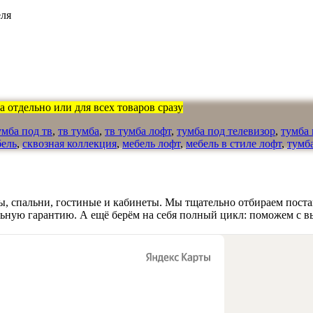
еля
 отдельно или для всех товаров сразу
умба под тв
,
тв тумба
,
тв тумба лофт
,
тумба под телевизор
,
тумба 
бель
,
сквозная коллекция
,
мебель лофт
,
мебель в стиле лофт
,
тумб
, спальни, гостиные и кабинеты. Мы тщательно отбираем поста
льную гарантию. А ещё берём на себя полный цикл: поможем с в