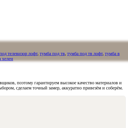
под телевизор лофт
,
тумба под тв
,
тумба под тв лофт
,
тумба в
а хелен
вщиков, поэтому гарантируем высокое качество материалов и
ыбором, сделаем точный замер, аккуратно привезём и соберём.