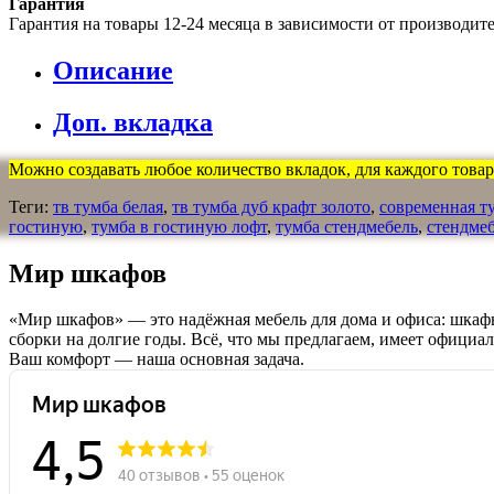
Гарантия
Гарантия на товары 12-24 месяца в зависимости от производит
Описание
Доп. вкладка
Можно создавать любое количество вкладок, для каждого товара
Теги:
тв тумба белая
,
тв тумба дуб крафт золото
,
современная т
гостиную
,
тумба в гостиную лофт
,
тумба стендмебель
,
стендме
Мир шкафов
«Мир шкафов» — это надёжная мебель для дома и офиса: шкафы
сборки на долгие годы. Всё, что мы предлагаем, имеет официа
Ваш комфорт — наша основная задача.