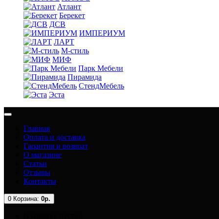
Атлант
Берекет
ДСВ
ИМПЕРИУМ
ЛАРТ
М-стиль
МИФ
Парк Мебели
Пирамида
СтендМебель
Эста
Главная
Оплата и доставка
Гарантия и возврат
О магазине
Статьи
Отзывы
Контакты
0
Корзина:
0р.
В корзине пусто!