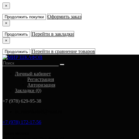
×
Оформить заказ
Продолжить покупки
×
Перейти в закладки
Продолжить
×
Перейти в сравнение товаров
Продолжить
Личный кабинет
Регистрация
Авторизация
Закладки (0)
+7 (978) 629-95-38
in_mirshkafoff@mail.ru
+7 (978) 172-17-56
Заказ звонка
Симферополь ул. Тав-даир 43