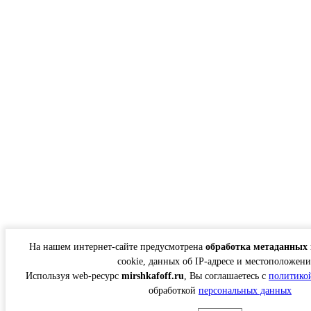
На нашем интернет-сайте предусмотрена
обработка метаданных 
cookie, данных об IP-адресе и местоположени
Используя web-ресурс
mirshkafoff.ru
, Вы соглашаетесь с
политико
обработкой
персональных данных