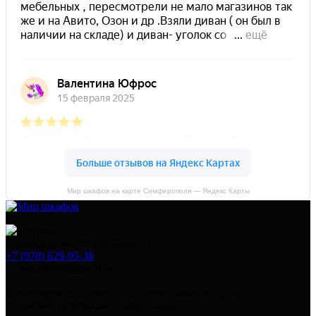
Мир шкафов на карте Симферополя — Яндекс Карты
Симферополь, ул. Тав-Даир 43
+7 (978) 629-95-38
in_mirshkafoff@mail.ru
Все авторские права, включая смежные авторские,
сохраняются за правообладателями