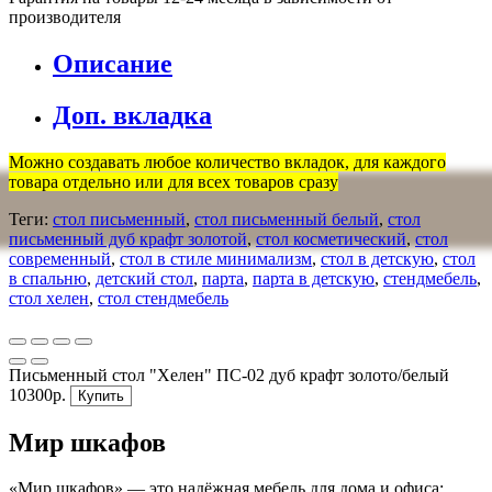
производителя
Описание
Доп. вкладка
Можно создавать любое количество вкладок, для каждого
товара отдельно или для всех товаров сразу
Теги:
стол письменный
,
стол письменный белый
,
стол
письменный дуб крафт золотой
,
стол косметический
,
стол
современный
,
стол в стиле минимализм
,
стол в детскую
,
стол
в спальню
,
детский стол
,
парта
,
парта в детскую
,
стендмебель
,
стол хелен
,
стол стендмебель
Письменный стол "Хелен" ПС-02 дуб крафт золото/белый
10300р.
Купить
Мир шкафов
«Мир шкафов» — это надёжная мебель для дома и офиса: