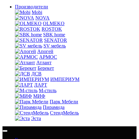
Производители
Mobi
NOVA
OLMEKO
ROSTOK
SBK home
SENATOR
SV мебель
Апогей
АРМОС
Атлант
Берекет
ДСВ
ИМПЕРИУМ
ЛАРТ
М-стиль
МИФ
Парк Мебели
Пирамида
СтендМебель
Эста