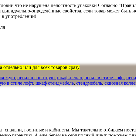
словии что не нарушена целостность упаковки Согласно "Правилам
о индивидуально-определённые свойства, если товар может быть
 в употреблении!
еля
 отдельно или для всех товаров сразу
рихожую
,
пенал в гостиную
,
шкаф-пенал
,
пенал в стиле лофт
,
пена
ую в стиле лофт
,
шкаф стендмебель
,
стендмебель
,
сквозная колл
, спальни, гостиные и кабинеты. Мы тщательно отбираем поста
льную гарантию. А ещё берём на себя полный цикл: поможем с в