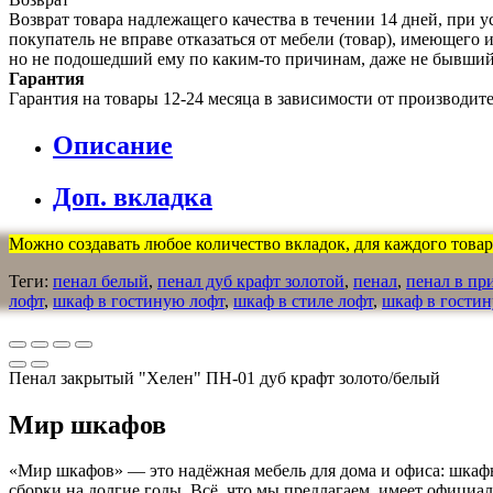
Возврат товара надлежащего качества в течении 14 дней, при у
покупатель не вправе отказаться от мебели (товар), имеющег
но не подошедший eмy по каким-то причинам, даже не бывший
Гарантия
Гарантия на товары 12-24 месяца в зависимости от производит
Описание
Доп. вкладка
Можно создавать любое количество вкладок, для каждого товара
Теги:
пенал белый
,
пенал дуб крафт золотой
,
пенал
,
пенал в п
лофт
,
шкаф в гостиную лофт
,
шкаф в стиле лофт
,
шкаф в гостин
Пенал закрытый "Хелен" ПН-01 дуб крафт золото/белый
Мир шкафов
«Мир шкафов» — это надёжная мебель для дома и офиса: шкафы
сборки на долгие годы. Всё, что мы предлагаем, имеет официа