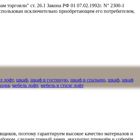
 торговли" ст. 26.1 Закона РФ 01 07.02.1992г. N° 2300-1
 использован исключительно приобретающим его потребителем,
л лофт
,
шкаф
,
шкаф в гостиную
,
шкаф в спальню
,
шкаф
,
шкаф
екция
,
мебель лофт
,
мебель в стиле лофт
вщиков, поэтому гарантируем высокое качество материалов и
ыбором, сделаем точный замер, аккуратно привезём и соберём.