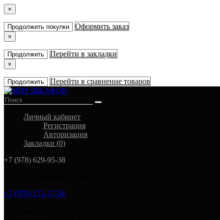
×
Оформить заказ
Продолжить покупки
×
Перейти в закладки
Продолжить
×
Перейти в сравнение товаров
Продолжить
Личный кабинет
Регистрация
Авторизация
Закладки (0)
+7 (978) 629-95-38
in_mirshkafoff@mail.ru
+7 (978) 172-17-56
Заказ звонка
Симферополь ул. Тав-даир 43