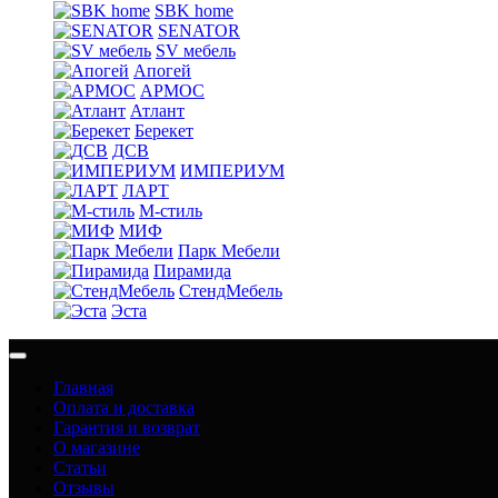
SBK home
SENATOR
SV мебель
Апогей
АРМОС
Атлант
Берекет
ДСВ
ИМПЕРИУМ
ЛАРТ
М-стиль
МИФ
Парк Мебели
Пирамида
СтендМебель
Эста
Главная
Оплата и доставка
Гарантия и возврат
О магазине
Статьи
Отзывы