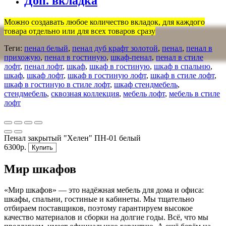
Доп. вкладка
Можно создавать любое количество вкладок, для каждого
товара отдельно или для всех товаров сразу
Теги:
пенал белый
,
пенал дуб крафт золотой
,
пенал
,
пенал в
прихожую
,
пенал в гостиную
,
шкаф-пенал
,
пенал в стиле
лофт
,
пенал лофт
,
шкаф
,
шкаф в гостиную
,
шкаф в спальню
,
шкаф
,
шкаф лофт
,
шкаф в гостиную лофт
,
шкаф в стиле лофт
,
шкаф в гостиную в стиле лофт
,
шкаф стендмебель
,
стендмебель
,
сквозная коллекция
,
мебель лофт
,
мебель в стиле
лофт
Пенал закрытый "Хелен" ПН-01 белый
6300р.
Купить
Мир шкафов
«Мир шкафов» — это надёжная мебель для дома и офиса:
шкафы, спальни, гостиные и кабинеты. Мы тщательно
отбираем поставщиков, поэтому гарантируем высокое
качество материалов и сборки на долгие годы. Всё, что мы