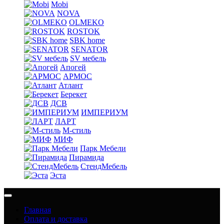
Mobi
NOVA
OLMEKO
ROSTOK
SBK home
SENATOR
SV мебель
Апогей
АРМОС
Атлант
Берекет
ДСВ
ИМПЕРИУМ
ЛАРТ
М-стиль
МИФ
Парк Мебели
Пирамида
СтендМебель
Эста
Главная
Оплата и доставка