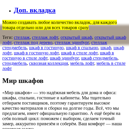
Доп. вкладка
Можно создавать любое количество вкладок, для каждого
товара отдельно или для всех товаров сразу
Теги:
стеллаж
,
стеллаж лофт
,
открытый шкаф
,
открытый шкаф
лофт
,
стеллаж под дерево
,
стеллаж эдинбург
,
стеллаж
стендмебель
,
шкаф в гостиную
,
шкаф в спальню
,
шкаф
,
шкаф
лофт
,
шкаф в гостиную лофт
,
шкаф в стиле лофт
,
шкаф в
гостиную в стиле лофт
,
шкаф эдинбург
,
шкаф стендмебель
,
стендмебель
,
сквозная коллекция
,
мебель лофт
,
мебель в стиле
лофт
Мир шкафов
«Мир шкафов» — это надёжная мебель для дома и офиса:
шкафы, спальни, гостиные и кабинеты. Мы тщательно
отбираем поставщиков, поэтому гарантируем высокое
качество материалов и сборки на долгие годы. Всё, что мы
предлагаем, имеет официальную гарантию. А ещё берём на
себя полный цикл: поможем с выбором, сделаем точный
замер, аккуратно привезём и соберём. Ваш комфорт — наша
основная задача.