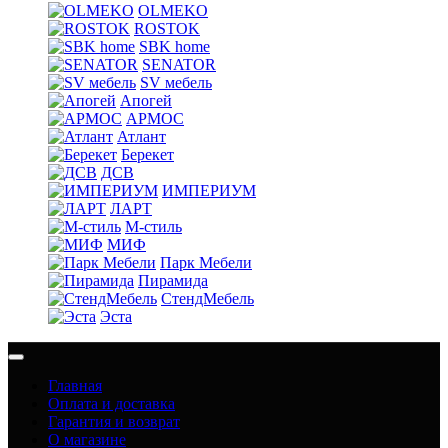
OLMEKO
ROSTOK
SBK home
SENATOR
SV мебель
Апогей
АРМОС
Атлант
Берекет
ДСВ
ИМПЕРИУМ
ЛАРТ
М-стиль
МИФ
Парк Мебели
Пирамида
СтендМебель
Эста
Главная
Оплата и доставка
Гарантия и возврат
О магазине