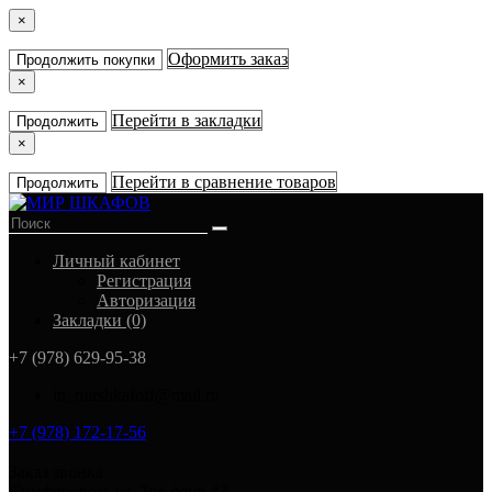
×
Оформить заказ
Продолжить покупки
×
Перейти в закладки
Продолжить
×
Перейти в сравнение товаров
Продолжить
Личный кабинет
Регистрация
Авторизация
Закладки (0)
+7 (978) 629-95-38
in_mirshkafoff@mail.ru
+7 (978) 172-17-56
Заказ звонка
Симферополь ул. Тав-даир 43