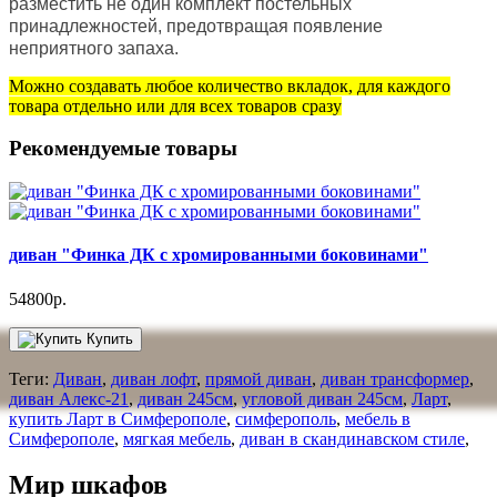
разместить не один комплект постельных
принадлежностей, предотвращая появление
неприятного запаха.
Можно создавать любое количество вкладок, для каждого
товара отдельно или для всех товаров сразу
Рекомендуемые товары
диван "Финка ДК с хромированными боковинами"
54800р.
Купить
Теги:
Диван
,
диван лофт
,
прямой диван
,
диван трансформер
,
диван Алекс-21
,
диван 245см
,
угловой диван 245см
,
Ларт
,
купить Ларт в Симферополе
,
симферополь
,
мебель в
Симферополе
,
мягкая мебель
,
диван в скандинавском стиле
,
Мир шкафов