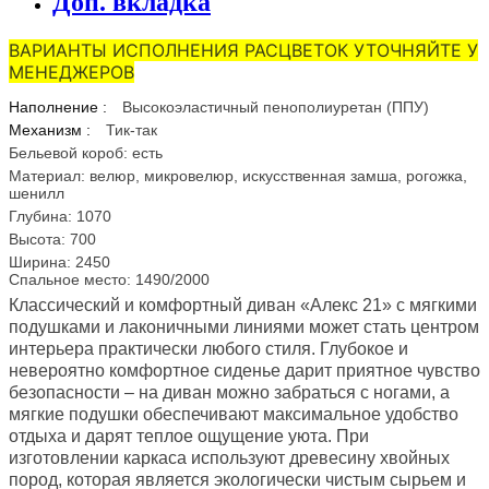
Доп. вкладка
ВАРИАНТЫ ИСПОЛНЕНИЯ РАСЦВЕТОК УТОЧНЯЙТЕ У
МЕНЕДЖЕРОВ
Наполнение :
Высокоэластичный пенополиуретан (ППУ)
Механизм :
Тик-так
Бельевой короб: есть
Материал: велюр, микровелюр, искусственная замша, рогожка,
шенилл
Глубина: 1070
Высота: 700
Ширина: 2450
Спальное место: 1490/2000
Классический и комфортный диван «Алекс 21» с мягкими
подушками и лаконичными линиями может стать центром
интерьера практически любого стиля. Глубокое и
невероятно комфортное сиденье дарит приятное чувство
безопасности – на диван можно забраться с ногами, а
мягкие подушки обеспечивают максимальное удобство
отдыха и дарят теплое ощущение уюта. При
изготовлении каркаса используют древесину хвойных
пород, которая является экологически чистым сырьем и