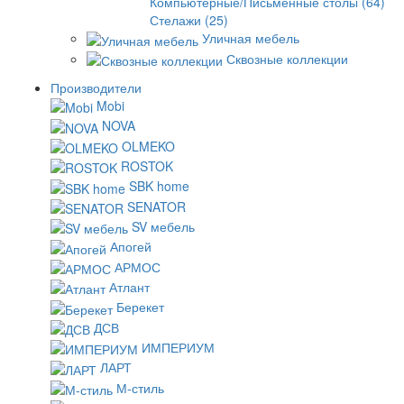
Компьютерные/Письменные столы (64)
Стелажи (25)
Уличная мебель
Сквозные коллекции
Производители
Mobi
NOVA
OLMEKO
ROSTOK
SBK home
SENATOR
SV мебель
Апогей
АРМОС
Атлант
Берекет
ДСВ
ИМПЕРИУМ
ЛАРТ
М-стиль