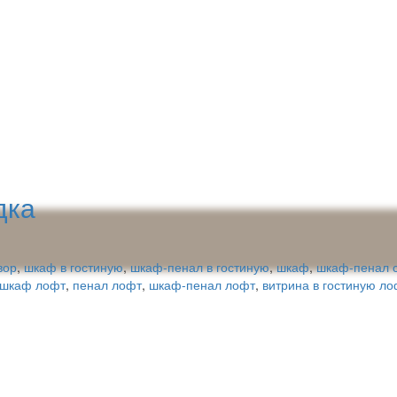
дка
вор
,
шкаф в гостиную
,
шкаф-пенал в гостиную
,
шкаф
,
шкаф-пенал с
шкаф лофт
,
пенал лофт
,
шкаф-пенал лофт
,
витрина в гостиную ло