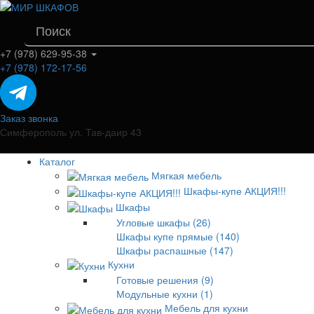
+7 (978) 629-95-38
+7 (978) 172-17-56
Заказ звонка
Симферополь ул. Тав-даир 43
Каталог
Мягкая мебель
Шкафы-купе АКЦИЯ!!!
Шкафы
Угловые шкафы (26)
Шкафы купе прямые (140)
Шкафы распашные (147)
Кухни
Готовые решения (9)
Модульные кухни (1)
Мебель для кухни