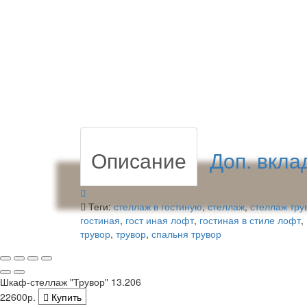
Описание
Доп. вкла
Теги:
стеллаж в гостиную
,
стеллаж
,
стеллаж тру
гостиная
,
гост иная лофт
,
гостиная в стиле лофт
,
трувор
,
трувор
,
спальня трувор
Шкаф-стеллаж "Трувор" 13.206
22600р.
Купить