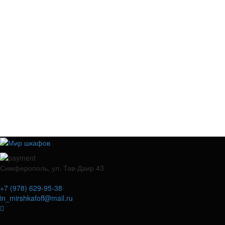
Симферополь, ул. Тав-Даир 43
+7 (978) 629-95-38
in_mirshkafoff@mail.ru