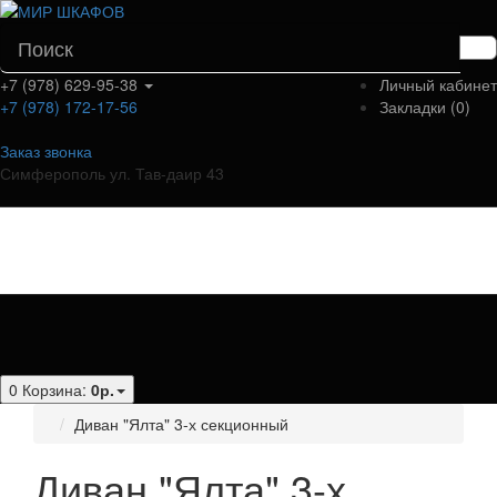
+7 (978) 629-95-38
Личный кабинет
+7 (978) 172-17-56
Закладки (0)
Заказ звонка
Симферополь ул. Тав-даир 43
Категории
0
Корзина:
0р.
Диван "Ялта" 3-х секционный
Диван "Ялта" 3-х