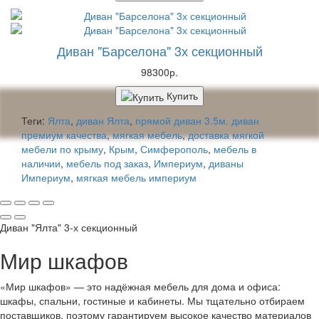
Диван "Барселона" 3х секционный
98300р.
Купить
Теги:
Ялта
,
диван Ялта
,
прямой диван 3.5м. диван
премиум качества
,
мягкая мебель
,
доставка мягкой
мебели по крыму
,
Крым
,
Симферополь
,
мебель в
наличии
,
мебель под заказ
,
Империум
,
диваны
Империум
,
мягкая мебель империум
Диван "Ялта" 3-х секционный
Мир шкафов
«Мир шкафов» — это надёжная мебель для дома и офиса:
шкафы, спальни, гостиные и кабинеты. Мы тщательно отбираем
поставщиков, поэтому гарантируем высокое качество материалов