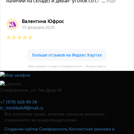
Мир шкафов на карте Симферополя — Яндекс Карты
Симферополь, ул. Тав-Даир 43
+7 (978) 629-95-38
in_mirshkafoff@mail.ru
Все авторские права, включая смежные авторские,
сохраняются за правообладателями
Создание сайтов Симферополь
Контекстная реклама в