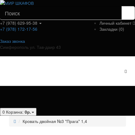
+7 (978) 629-95-38
Личный кабинет
+7 (978) 172-17-56
Закладки (0)
Заказ звонка
Симферополь ул. Тав-даир 43
Категории
0
Корзина:
0р.
Кровать двойная №3 "Прага" 1,4