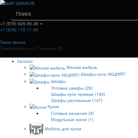
+7 (978) 629-95-38
+7 (978) 172-17-56
Заказ звонка
Симферополь ул. Тав-даир 43
Каталог
Мягкая мебель
Шкафы-купе АКЦИЯ!!!
Шкафы
Угловые шкафы (26)
Шкафы купе прямые (140)
Шкафы распашные (147)
Кухни
Готовые решения (9)
Модульные кухни (1)
Мебель для кухни