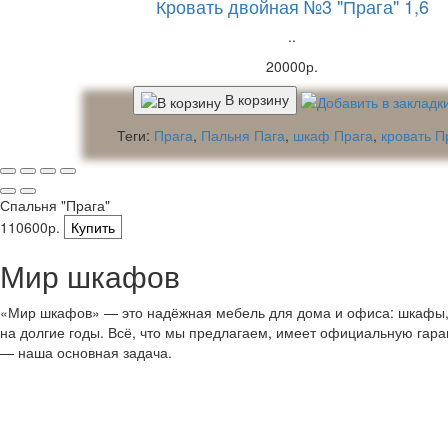
Кровать двойная №3 "Прага" 1,6
..
20000р.
В корзину
Теги:
Прага
,
Пальня Пага
,
шкаф Прага
,
кровать П
Спальня "Прага"
110600р.
Купить
Мир шкафов
«Мир шкафов» — это надёжная мебель для дома и офиса: шкафы, с
на долгие годы. Всё, что мы предлагаем, имеет официальную гар
— наша основная задача.