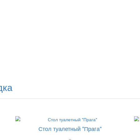
дка
Стол туалетный "Прага"
..