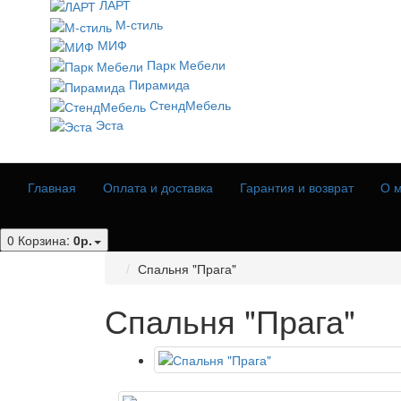
ЛАРТ
М-стиль
МИФ
Парк Мебели
Пирамида
СтендМебель
Эста
Главная
Оплата и доставка
Гарантия и возврат
О м
0
Корзина:
0р.
Спальня "Прага"
Спальня "Прага"