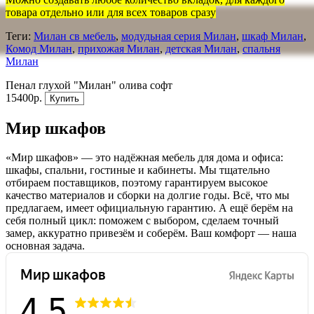
товара отдельно или для всех товаров сразу
Теги:
Милан св мебель
,
модудьная серия Милан
,
шкаф Милан
,
Комод Милан
,
прихожая Милан
,
детская Милан
,
спальня
Милан
Пенал глухой "Милан" олива софт
15400р.
Купить
Мир шкафов
«Мир шкафов» — это надёжная мебель для дома и офиса:
шкафы, спальни, гостиные и кабинеты. Мы тщательно
отбираем поставщиков, поэтому гарантируем высокое
качество материалов и сборки на долгие годы. Всё, что мы
предлагаем, имеет официальную гарантию. А ещё берём на
себя полный цикл: поможем с выбором, сделаем точный
замер, аккуратно привезём и соберём. Ваш комфорт — наша
основная задача.