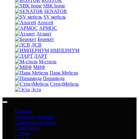
ROSTOK
SBK home
SENATOR
SV мебель
Апогей
АРМОС
Атлант
Берекет
ДСВ
ИМПЕРИУМ
ЛАРТ
М-стиль
МИФ
Парк Мебели
Пирамида
СтендМебель
Эста
Главная
Оплата и доставка
Гарантия и возврат
О магазине
Статьи
Отзывы